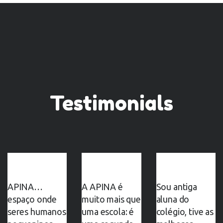
Testimonials
APINA…
A APINA é
Sou antiga
espaço onde
muito mais que
aluna do
seres humanos
uma escola: é
colégio, tive as