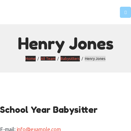
INÍCIO
A APINA
OS ESPAÇOS
PRÉ-INSCRIÇÕES
Henry Jones
AJUDAR
CONTACTOS
Home
All Team
Babysitters
Henry Jones
School Year Babysitter
E-mail:
info@example.com