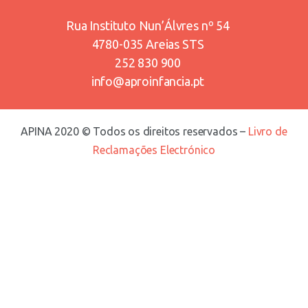
Rua Instituto Nun’Álvres nº 54
4780-035 Areias STS
252 830 900
info@aproinfancia.pt
APINA 2020 © Todos os direitos reservados –
Livro de
Reclamações Electrónico