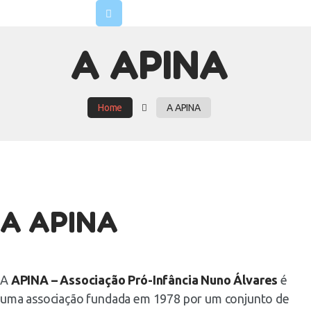
INÍCIO
A APINA
A APINA
OS ESPAÇOS
PRÉ-INSCRIÇÕES
Home
A APINA
AJUDAR
CONTACTOS
A APINA
A
APINA – Associação Pró-Infância Nuno Álvares
é
uma associação fundada em 1978 por um conjunto de