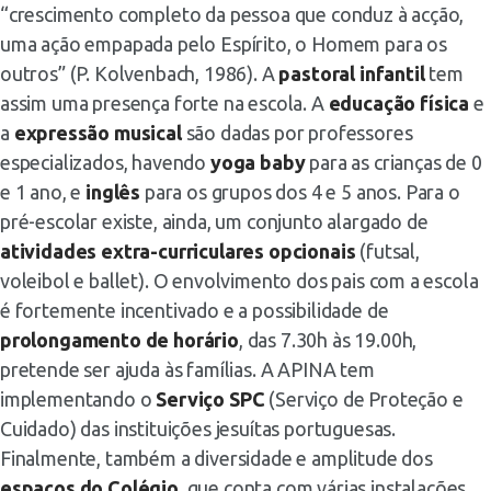
“crescimento completo da pessoa que conduz à acção,
uma ação empapada pelo Espírito, o Homem para os
outros” (P. Kolvenbach, 1986). A
pastoral infantil
tem
assim uma presença forte na escola. A
educação física
e
a
expressão musical
são dadas por professores
especializados, havendo
yoga baby
para as crianças de 0
e 1 ano, e
inglês
para os grupos dos 4 e 5 anos. Para o
pré-escolar existe, ainda, um conjunto alargado de
atividades extra-curriculares opcionais
(futsal,
voleibol e ballet). O envolvimento dos pais com a escola
é fortemente incentivado e a possibilidade de
prolongamento de horário
, das 7.30h às 19.00h,
pretende ser ajuda às famílias. A APINA tem
implementando o
Serviço SPC
(Serviço de Proteção e
Cuidado) das instituições jesuítas portuguesas.
Finalmente, também a diversidade e amplitude dos
espaços do Colégio
, que conta com várias instalações